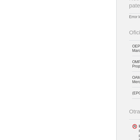
pate
Error 
Ofic
OEPM
Mar
OMPI
Prop
OAMI
Merc
(EPO
Otra