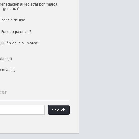
Denegación al registrar por "marca
genérica"
Licencia de uso
¿Por qué patentar?
¿Quién vigila su marca?
abril
(4)
marzo
(1)
car