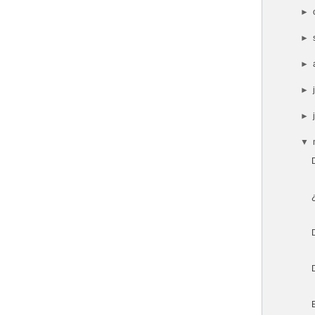
►
►
►
►
►
▼