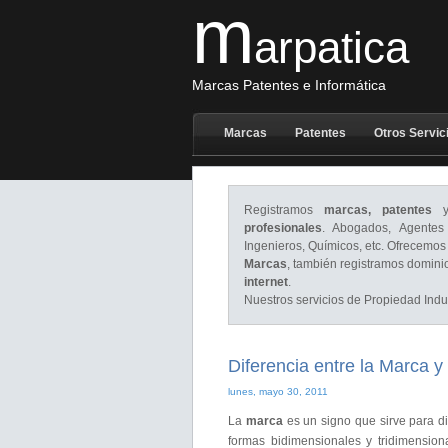
m
arpatica
Marcas Patentes e Informática
Marcas
Patentes
Otros Servic
Registramos
marcas, patentes
y 
profesionales
. Abogados, Agentes 
Ingenieros, Químicos, etc. Ofrecemos
Marcas
, también registramos domini
internet
.
Nuestros servicios de Propiedad Indus
Diferencia entre la Marca y 
lunes, mayo 30, 2011
La
marca
es un signo que sirve para di
formas bidimensionales y tridimensiona