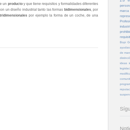
2.0
e
e un
producto
y que tiene requisitos y formalidades diferentes
person
on un diseño industrial tanto las formas
bidimensionales
, por
marca
tridimensionales
por ejemplo la forma de un coche, de una
repres
Profesi
industri
prohibi
requisi
Bopi
G
ayudas
de mar
distinci
ideas
legislac
modific
comunit
program
reputac
suspen
Síg
Noti