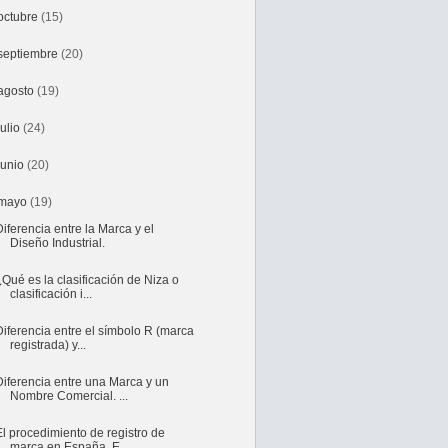
octubre
(15)
septiembre
(20)
agosto
(19)
julio
(24)
junio
(20)
mayo
(19)
Diferencia entre la Marca y el
Diseño Industrial.
¿Qué es la clasificación de Niza o
clasificación i...
Diferencia entre el símbolo R (marca
registrada) y...
Diferencia entre una Marca y un
Nombre Comercial. ...
El procedimiento de registro de
marca en España. E...