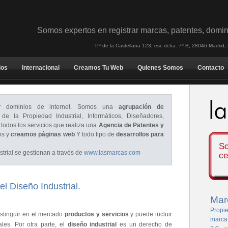
Somos expertos en registrar marcas, patentes, domin
Pº de la Castellana 123, esc.dcha. 7º B, 28046 Madrid
ios
Internacional
Creamos Tu Web
Quienes Somos
Contacto
dominios de internet. Somos una
agrupación de
de la Propiedad Industrial, Informáticos, Diseñadores,
 todos los servicios que realiza una
Agencia de Patentes y
os y
creamos páginas web
Y todo tipo de
desarrollos para
So
trial se gestionan a través de
www.lasmarcas.com
ce
el Diseño Industrial.
Mar
Propie
stinguir en el mercado
productos y servicios
y puede incluir
marca
les. Por otra parte, el
diseño industrial
es un derecho de