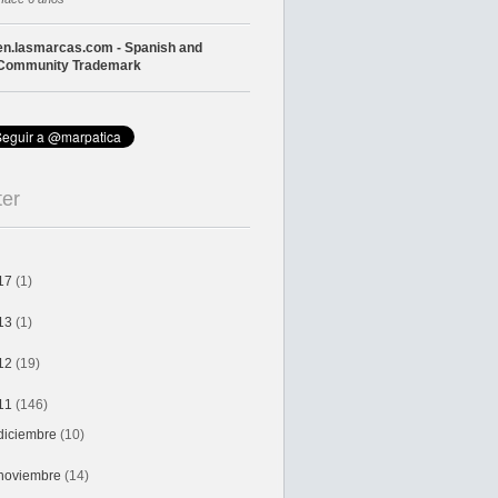
en.lasmarcas.com - Spanish and
Community Trademark
ter
17
(1)
13
(1)
12
(19)
11
(146)
diciembre
(10)
noviembre
(14)