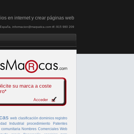
ios en internet y crear páginas web
, España, informacion@marpatica.com tlf.:915 980 209
licite su marca a
coste
ro*
Acceder
cas
web
clasificación
dominios
registro
dad Industrial
procedimiento
Patentes
 comunitaria
Nombres Comerciales
Web