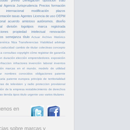
studio previo
Denegación
oposicion
trato
al
Agencia
Jurisprudencia
Precios
formación
 internacional
modificación
plazos
entación
tasas
Agentes
Licencia de uso
OEPM
onal
acuerdo amistoso
autónomos.
diseño
al
división
logotipos
marca registrada
ciones
propiedad intelectual
renovación
tos
semejanza
título
Actuar
Archivo Histórico
enérica
Niza
Transferencias
Viabilidad
arbitraje
caducidad
cambio de titular
colectivas
concepto
ca
consultas
copyright
cómo registrar
de garantía
ón
duración
elección
emprendedores.
exposición
infraccion
infractores
invención laboral
inventos
ión
marcas en el mundo.
modelo de utilidad
ar
nombres conocidos
obligaciones
patente
aria
patente europea
principio de territorialidad
as de television y radio
proteccion provisional
ión de la empresa
restablecimiento de derechos
so
tienda
tipos
titulo
urgente
uso
varios titulares
uenos en
cias sobre marcas y