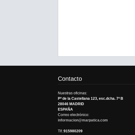
Contacto
Nuestras oficinas:
Pº de la Castellana 123, esc.dcha. 7º B
28046 MADRID
ESPAÑA
Correo electrónico:
informacion@marpatica.com
Tlf.:
915980209