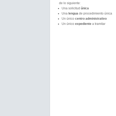
de lo siguiente:
Una solicitud
única
Una
lengua
de procedimiento única
Un único
centro administrativo
Un único
expediente
a tramitar