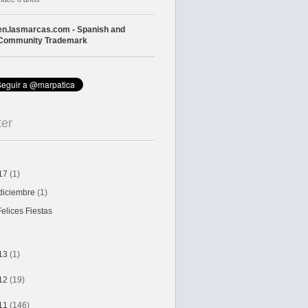
en.lasmarcas.com - Spanish and
Community Trademark
ter
17
(1)
diciembre
(1)
Felices Fiestas
13
(1)
12
(19)
11
(146)