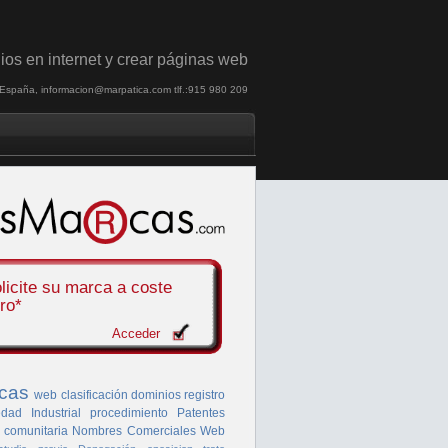
ios en internet y crear páginas web
, España, informacion@marpatica.com tlf.:915 980 209
licite su marca a
coste
ro*
Acceder
cas
web
clasificación
dominios
registro
dad Industrial
procedimiento
Patentes
 comunitaria
Nombres Comerciales
Web