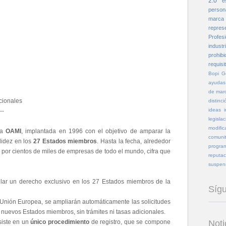
2.0
e
person
marca
repres
Profesi
industri
prohibi
requisi
Bopi
G
ayudas
de mar
cionales
distinci
ideas
--
legislac
modific
la
OAMI
, implantada en 1996 con el objetivo de amparar la
comunit
alidez en los
27 Estados miembros
. Hasta la fecha, alrededor
program
por cientos de miles de empresas de todo el mundo, cifra que
reputac
suspen
tular un derecho exclusivo en los 27 Estados miembros de la
Síg
Unión Europea, se ampliarán automáticamente las solicitudes
 nuevos Estados miembros, sin trámites ni tasas adicionales.
siste en un
único procedimiento
de registro, que se compone
Noti