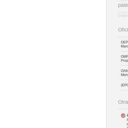
pate
Cargan
Ofic
OEPM
Mar
OMPI
Prop
OAMI
Merc
(EPO
Otra