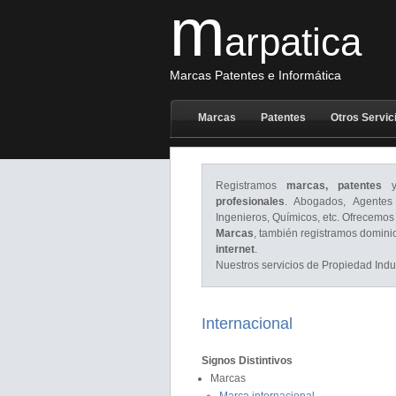
m
arpatica
Marcas Patentes e Informática
Marcas
Patentes
Otros Servic
Registramos
marcas, patentes
y 
profesionales
. Abogados, Agentes 
Ingenieros, Químicos, etc. Ofrecemos
Marcas
, también registramos domini
internet
.
Nuestros servicios de Propiedad Indus
Internacional
Signos Distintivos
Marcas