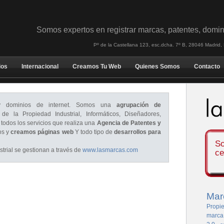
Somos expertos en registrar marcas, patentes, domin
Pº de la Castellana 123, esc.dcha. 7º B, 28046 Madrid
ios
Internacional
Creamos Tu Web
Quienes Somos
Contacto
dominios de internet. Somos una
agrupación de
de la Propiedad Industrial, Informáticos, Diseñadores,
 todos los servicios que realiza una
Agencia de Patentes y
os y
creamos páginas web
Y todo tipo de
desarrollos para
So
trial se gestionan a través de
www.lasmarcas.com
ce
Mar
Propie
marca