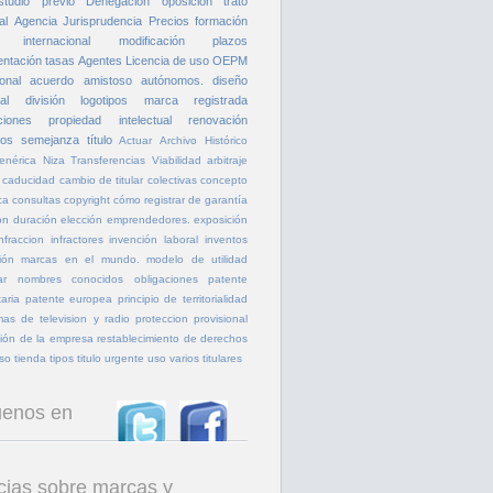
studio previo
Denegación
oposicion
trato
al
Agencia
Jurisprudencia
Precios
formación
 internacional
modificación
plazos
entación
tasas
Agentes
Licencia de uso
OEPM
onal
acuerdo amistoso
autónomos.
diseño
al
división
logotipos
marca registrada
ciones
propiedad intelectual
renovación
tos
semejanza
título
Actuar
Archivo Histórico
enérica
Niza
Transferencias
Viabilidad
arbitraje
caducidad
cambio de titular
colectivas
concepto
ca
consultas
copyright
cómo registrar
de garantía
ón
duración
elección
emprendedores.
exposición
infraccion
infractores
invención laboral
inventos
ión
marcas en el mundo.
modelo de utilidad
ar
nombres conocidos
obligaciones
patente
aria
patente europea
principio de territorialidad
as de television y radio
proteccion provisional
ión de la empresa
restablecimiento de derechos
so
tienda
tipos
titulo
urgente
uso
varios titulares
uenos en
cias sobre marcas y