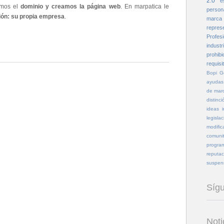
2.0
e
ramos el
dominio y creamos la página web
. En marpatica le
person
sión: su propia empresa
.
marca
repres
Profesi
industri
prohibi
requisi
Bopi
G
ayudas
de mar
distinci
ideas
legislac
modific
comunit
program
reputac
suspen
Síg
Noti