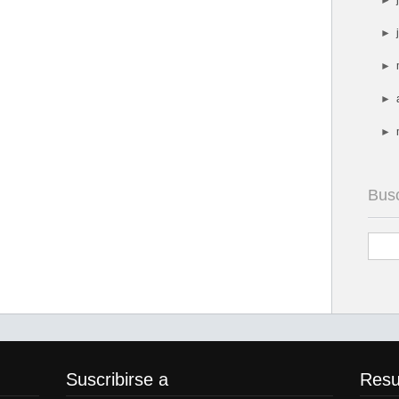
►
►
►
►
►
Bus
Suscribirse a
Res