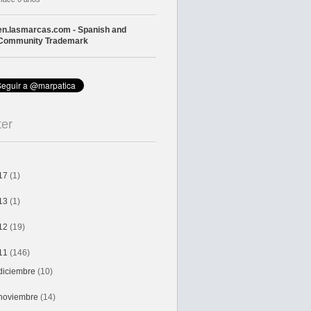
en.lasmarcas.com - Spanish and
Community Trademark
ter
17
(1)
13
(1)
12
(19)
11
(146)
diciembre
(10)
noviembre
(14)