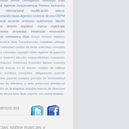
studio previo
Denegación
oposicion
trato
al
Agencia
Jurisprudencia
Precios
formación
 internacional
modificación
plazos
entación
tasas
Agentes
Licencia de uso
OEPM
onal
acuerdo amistoso
autónomos.
diseño
al
división
logotipos
marca registrada
ciones
propiedad intelectual
renovación
tos
semejanza
título
Actuar
Archivo Histórico
enérica
Niza
Transferencias
Viabilidad
arbitraje
caducidad
cambio de titular
colectivas
concepto
ca
consultas
copyright
cómo registrar
de garantía
ón
duración
elección
emprendedores.
exposición
infraccion
infractores
invención laboral
inventos
ión
marcas en el mundo.
modelo de utilidad
ar
nombres conocidos
obligaciones
patente
aria
patente europea
principio de territorialidad
as de television y radio
proteccion provisional
ión de la empresa
restablecimiento de derechos
so
tienda
tipos
titulo
urgente
uso
varios titulares
uenos en
cias sobre marcas y