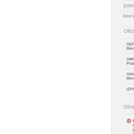
pate
Error 
Ofic
OEPM
Mar
OMPI
Prop
OAMI
Merc
(EPO
Otra