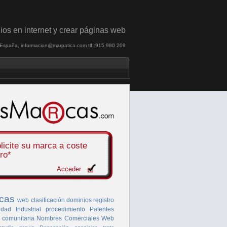
ios en internet y crear páginas web
, España, informacion@marpatica.com tlf.:915 980 209
licite su marca a
coste
ro*
Acceder
cas
web
clasificación
dominios
registro
dad Industrial
procedimiento
Patentes
 comunitaria
Nombres Comerciales
Web