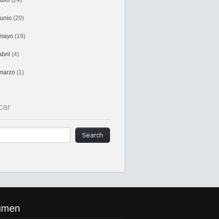
julio
(24)
junio
(20)
mayo
(19)
abril
(4)
marzo
(1)
car
umen