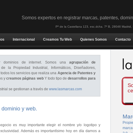
Somos expertos en registrar marcas, patentes, domin
Pº de la Castellana 123, esc.dcha. 7º B, 28046 Madrid
ios
Internacional
Creamos Tu Web
Quienes Somos
Contacto
dominios de internet. Somos una
agrupación de
de la Propiedad Industrial, Informáticos, Diseñadores,
 todos los servicios que realiza una
Agencia de Patentes y
os y
creamos páginas web
Y todo tipo de
desarrollos para
So
trial se gestionan a través de
www.lasmarcas.com
ce
 dominio y web.
Mar
Propie
egocio es muy importante elegir el nombre y/o logotipo y
marca
exclusividad. Además es importantísimo hoy en día darnos a