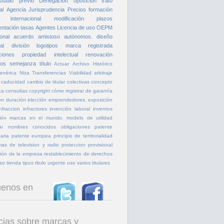
studio previo
Denegación
oposicion
trato
al
Agencia
Jurisprudencia
Precios
formación
 internacional
modificación
plazos
entación
tasas
Agentes
Licencia de uso
OEPM
onal
acuerdo amistoso
autónomos.
diseño
al
división
logotipos
marca registrada
ciones
propiedad intelectual
renovación
tos
semejanza
título
Actuar
Archivo Histórico
enérica
Niza
Transferencias
Viabilidad
arbitraje
caducidad
cambio de titular
colectivas
concepto
ca
consultas
copyright
cómo registrar
de garantía
ón
duración
elección
emprendedores.
exposición
infraccion
infractores
invención laboral
inventos
ión
marcas en el mundo.
modelo de utilidad
ar
nombres conocidos
obligaciones
patente
aria
patente europea
principio de territorialidad
as de television y radio
proteccion provisional
ión de la empresa
restablecimiento de derechos
so
tienda
tipos
titulo
urgente
uso
varios titulares
uenos en
cias sobre marcas y