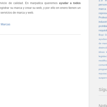
2.0
e
servicio de calidad. En marpatica queremos
ayudar a todos
person
gistrar su marca y crear su web, y por ello en enero tienen un
marca
 servicios de marca y web.
repres
Profesi
industri
,
Marcas
prohibi
requisi
Bopi
G
ayudas
de mar
distinci
ideas
legislac
modific
comunit
program
reputac
suspen
Síg
Noti