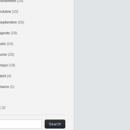
noviembre
(14)
octubre
(15)
septiembre
(20)
agosto
(19)
julio
(24)
junio
(20)
mayo
(19)
abril
(4)
marzo
(1)
car