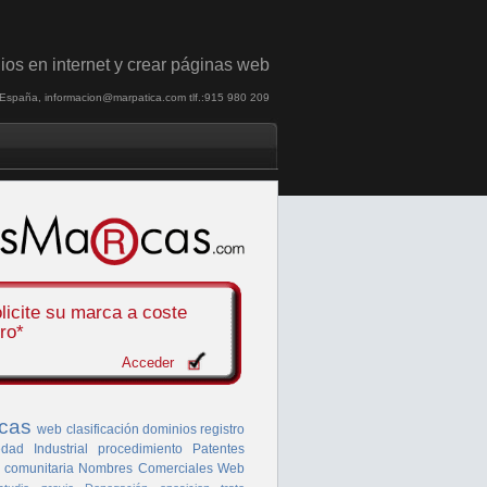
ios en internet y crear páginas web
, España, informacion@marpatica.com tlf.:915 980 209
licite su marca a
coste
ro*
Acceder
cas
web
clasificación
dominios
registro
dad Industrial
procedimiento
Patentes
 comunitaria
Nombres Comerciales
Web