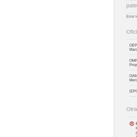
pate
Error 
Ofic
OEPM
Mar
OMPI
Prop
OAMI
Merc
(EPO
Otra