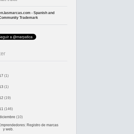
en.lasmarcas.com - Spanish and
Community Trademark
ter
17
(1)
13
(1)
12
(19)
11
(146)
diciembre
(10)
Emprendedores: Registro de marcas
y web.