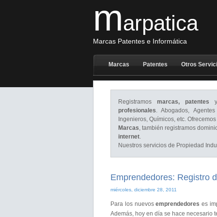
m
arpatica
Marcas Patentes e Informática
Marcas
Patentes
Otros Servic
Registramos
marcas, patentes
y 
profesionales
. Abogados, Agentes 
Ingenieros, Químicos, etc. Ofrecemos
Marcas
, también registramos domini
internet
.
Nuestros servicios de Propiedad Indus
Emprendedores: Registro d
miércoles, diciembre 28, 2011
Para los nuevos
emprendedores
es imp
Además, hoy en día se hace necesario 