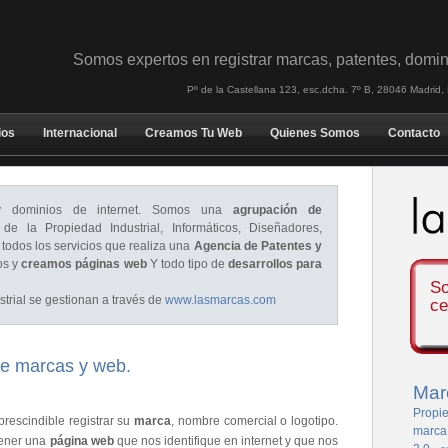
Somos expertos en registrar marcas, patentes, domin
Pº de la Castellana 123, esc.dcha. 7º B, 28046 Madrid
ios
Internacional
Creamos Tu Web
Quienes Somos
Contacto
dominios de internet. Somos una
agrupación de
de la Propiedad Industrial, Informáticos, Diseñadores,
 todos los servicios que realiza una
Agencia de Patentes y
os y
creamos páginas web
Y todo tipo de
desarrollos para
So
trial se gestionan a través de
www.lasmarcas.com
ce
e marcas y web.
Mar
Propie
rescindible registrar su
marca
, nombre comercial o logotipo.
marca
tener una
página web
que nos identifique en internet y que nos